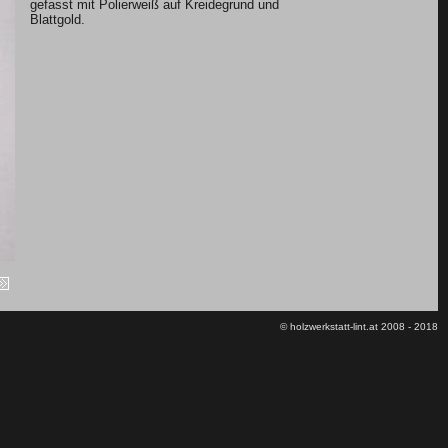
gefasst mit Polierweiß auf Kreidegrund und
Blattgold.
© holzwerkstatt-lint.at 2008 - 2018