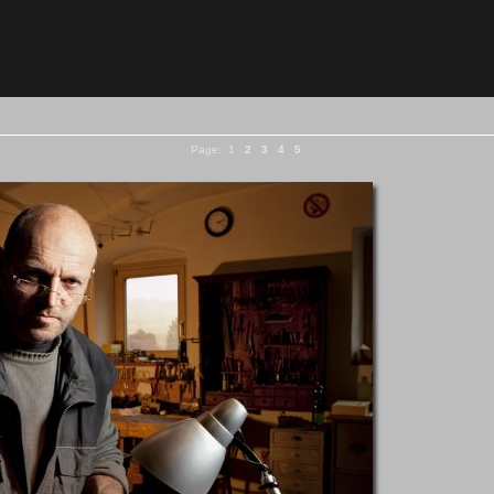
Page:
1
2
3
4
5