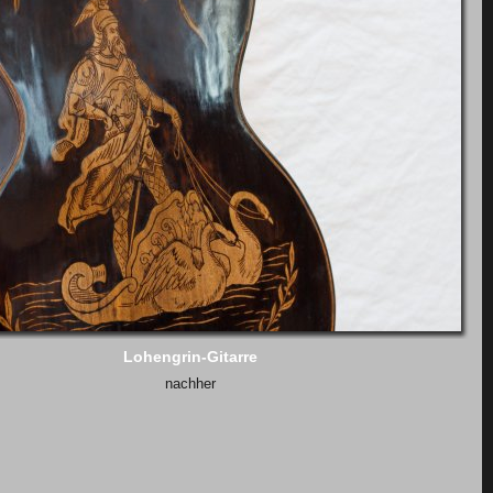
Lohengrin-Gitarre
nachher