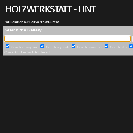
Willkommen auf Holzwerkstatt-Lint.at
Search the Gallery
Search descriptions
Search keywords
Search summaries
Search titles
Check All
Uncheck All
Invert