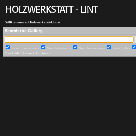
Willkommen auf Holzwerkstatt-Lint.at
Search the Gallery
Search descriptions
Search keywords
Search summaries
Search titles
Check All
Uncheck All
Invert