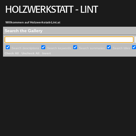
Willkommen auf Holzwerkstatt-Lint.at
Search the Gallery
Search descriptions
Search keywords
Search summaries
Search titles
Check All
Uncheck All
Invert