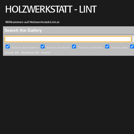
Willkommen auf Holzwerkstatt-Lint.at
Search the Gallery
Search descriptions
Search keywords
Search summaries
Search titles
Check All
Uncheck All
Invert