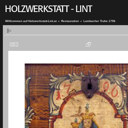
Willkommen auf Holzwerkstatt-Lint.at
»
Restauration
»
Lambacher Truhe 1796