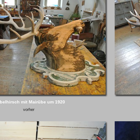
belhirsch mit Mairübe um 1920
vorher