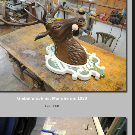
Giebelhirsch mit Mairübe um 1920
nachher