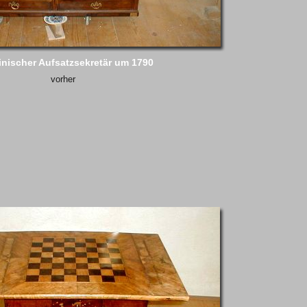
inischer Aufsatzsekretär um 1790
vorher