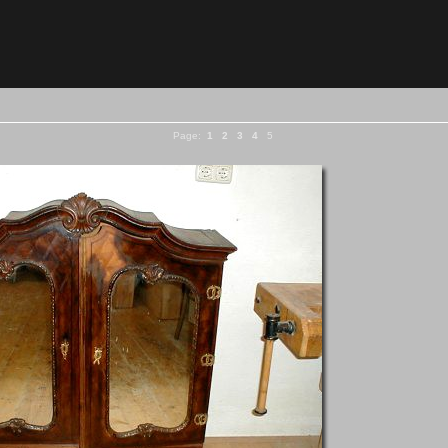
Page:
1
2
3
4
5